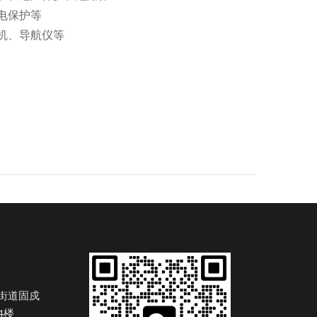
电保护等
机、导航仪等
M
街道固戍
4楼