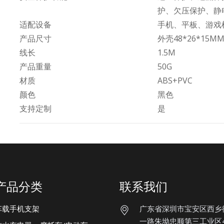
护、欠压保护、静
适配设备
手机、平板、游戏
产品尺寸
外壳48*26*15M
线长
1.5M
产品重量
50G
材质
ABS+PVC
颜色
黑色
支持定制
是
产品分类
联系我们
车载手机支架
广东省深圳市宝安区西乡
一路朱坳忠顺第三工业区