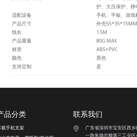
护、欠压保护、静
适配设备
手机、平板、游戏
产品尺寸
外壳55*35*15M
线长
1.5M
产品重量
80G MAX
材质
ABS+PVC
颜色
黑色
支持定制
是
产品分类
联系我们
车载手机支架
广东省深圳市宝安区西乡
一路朱坳忠顺第三工业区