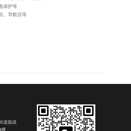
电保护等
机、导航仪等
M
街道固戍
4楼