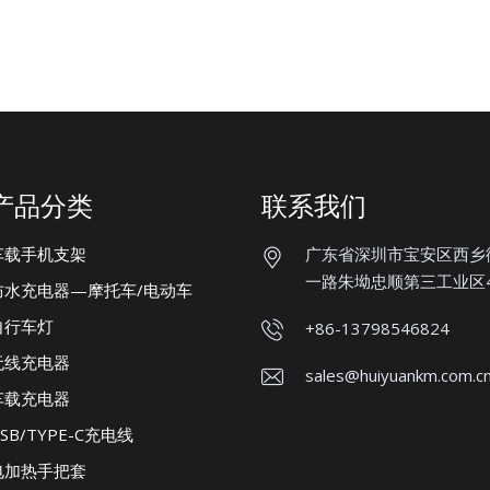
产品分类
联系我们
车载手机支架
广东省深圳市宝安区西乡
一路朱坳忠顺第三工业区
防水充电器—摩托车/电动车
自行车灯
+86-13798546824
无线充电器
sales@huiyuankm.com.c
车载充电器
SB/TYPE-C充电线
电加热手把套