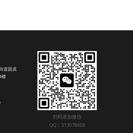
街道固戍
4楼
n
扫码添加微信
QQ：313078608