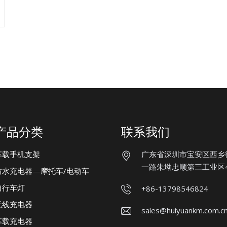
产品分类
联系我们
车载手机支架
广东省深圳市宝安区西乡
一路朱坳忠顺第三工业区
防水充电器—摩托车/电动车
自行车灯
+86-13798546824
无线充电器
sales@huiyuankm.com.c
车载充电器