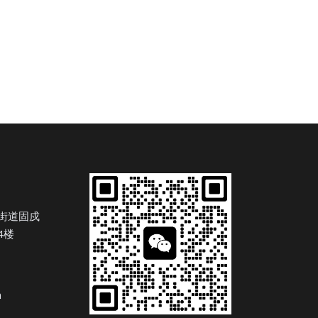
街道固戍
4楼
n