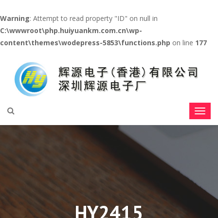
Warning
: Attempt to read property "ID" on null in
C:\wwwroot\php.huiyuankm.com.cn\wp-
content\themes\wodepress-5853\functions.php
on line
177
HY2415